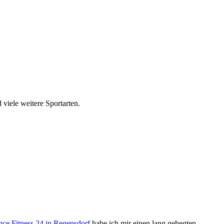
viele weitere Sportarten.
nce Fitness 24 in Regensdorf
habe ich mir einen lang gehegten