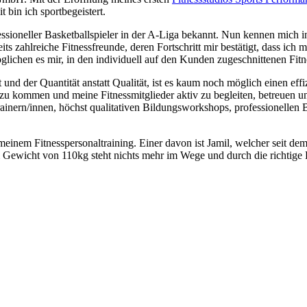
t bin ich sportbegeistert.
ssioneller Basketballspieler in der A-Liga bekannt. Nun kennen mich in
its zahlreiche Fitnessfreunde, deren Fortschritt mir bestätigt, dass ich m
ichen es mir, in den individuell auf den Kunden zugeschnittenen Fitnes
it und der Quantität anstatt Qualität, ist es kaum noch möglich einen ef
zu kommen und meine Fitnessmitglieder aktiv zu begleiten, betreuen u
 Trainern/innen, höchst qualitativen Bildungsworkshops, professionellen
 meinem Fitnesspersonaltraining. Einer davon ist Jamil, welcher seit de
m Gewicht von 110kg steht nichts mehr im Wege und durch die richtige