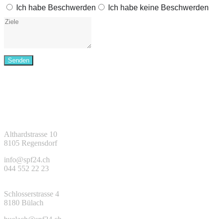
Ich habe Beschwerden
Ich habe keine Beschwerden
Senden
Studio Regensdorf
Althardstrasse 10
8105 Regensdorf
info@spf24.ch
044 552 22 23
Studio Bülach
Schlosserstrasse 4
8180 Bülach