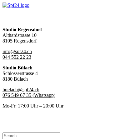
Warenkorb
Studio Regensdorf
Althardstrasse 10
8105 Regensdorf
info@spf24.ch
044 552 22 23
Studio Bülach
Schlosserstrasse 4
8180 Bülach
buelach@spf24.ch
076 549 67 35 (Whatsapp)
Mo-Fr: 17:00 Uhr – 20:00 Uhr
Studio Regensdorf: Althardstrasse 10, 8105 Regensdorf | +41 44 552 22 23 |
Studio Bülach: Schlosserstrasse 4 8180 Bülach | +41 76 549 67 35 (Nur Wha