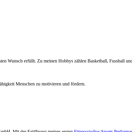
n Wunsch erfüllt. Zu meinen Hobbys zählen Basketball, Fussball und 
Fähigkeit Menschen zu motivieren und fördern.
r GmbH. Mit der Eröffnung meines ersten
Fitnessstudios Sports Performa