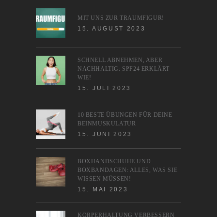
MIT UNS ZUR TRAUMFIGUR!
15. AUGUST 2023
SCHNELL ABNEHMEN, ABER
NACHHALTIG: SPF24 ERKLÄRT
WIE!
15. JULI 2023
10 BESTE ÜBUNGEN FÜR DEINE
BEINMUSKULATUR
15. JUNI 2023
BOXHANDSCHUHE UND
BOXBANDAGEN: ALLES, WAS SIE
WISSEN MÜSSEN!
15. MAI 2023
KÖRPERHALTUNG VERBESSERN