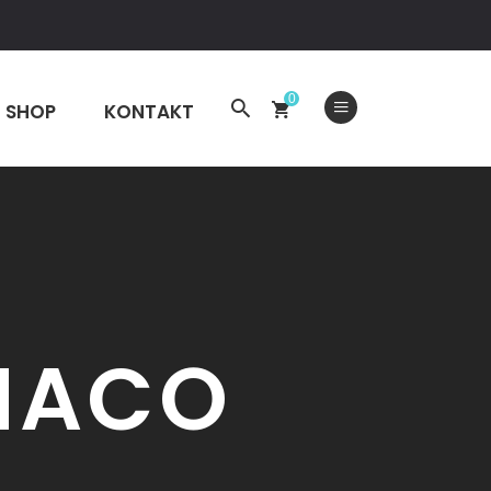
1 76 549 67 35 (Nur Whatsapp) | buelach@spf24.ch
0
SHOP
KONTAKT
NACO