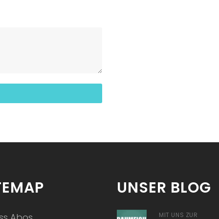
TEMAP
UNSER BLOG
MIT UNS ZUR
ess Abos