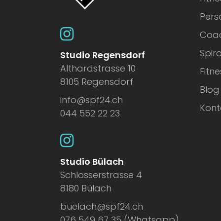
Pers
Coac
Spir
Studio Regensdorf
Althardstrasse 10
Fitn
8105 Regensdorf
Blog
info@spf24.ch
Kont
044 552 22 23
Studio Bülach
Schlosserstrasse 4
8180 Bülach
buelach@spf24.ch
076 549 67 35 (Whatsapp)