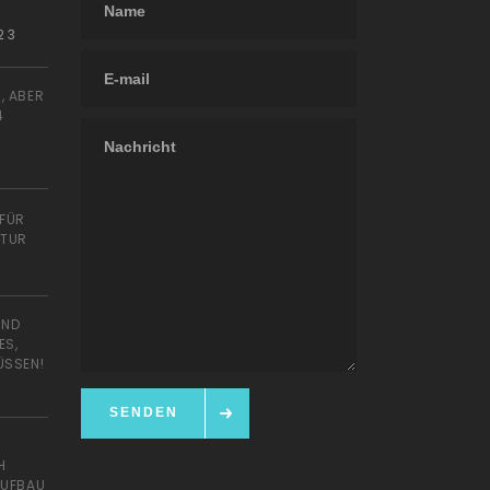
23
, ABER
4
 FÜR
ATUR
UND
ES,
ÜSSEN!
SENDEN
H
AUFBAU