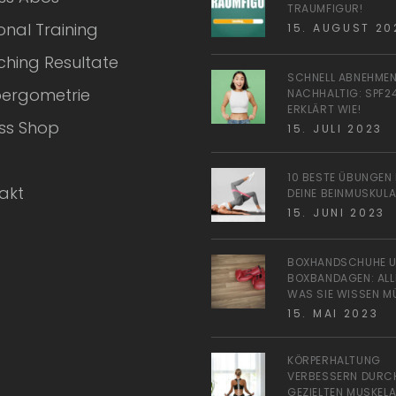
TRAUMFIGUR!
onal Training
15. AUGUST 20
hing Resultate
SCHNELL ABNEHMEN
oergometrie
NACHHALTIG: SPF2
ERKLÄRT WIE!
ess Shop
15. JULI 2023
10 BESTE ÜBUNGEN
akt
DEINE BEINMUSKUL
15. JUNI 2023
BOXHANDSCHUHE 
BOXBANDAGEN: ALL
WAS SIE WISSEN M
15. MAI 2023
KÖRPERHALTUNG
VERBESSERN DURC
GEZIELTEN MUSKEL