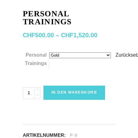
PERSONAL
TRAININGS
Preisspanne:
CHF
500.00
–
CHF
1,520.00
CHF500.00
bis
CHF1,520.00
Personal
Zurückset
Trainings
Personal
IN DEN WARENKORB
Trainings
quantity
ARTIKELNUMMER:
P-9