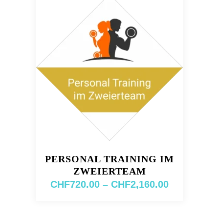
PERSONAL TRAINING IM
ZWEIERTEAM
Preisspan
CHF
720.00
–
CHF
2,160.00
CHF720.00
Dieses
bis
Produkt
CHF2,160.