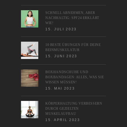
SCHNELL ABNEHMEN, ABER
NACHHALTIG: SPF24 ERKLÄRT
WIE!
15. JULI 2023
10 BESTE ÜBUNGEN FÜR DEINE
BEINMUSKULATUR
15. JUNI 2023
BOXHANDSCHUHE UND
BOXBANDAGEN: ALLES, WAS SIE
WISSEN MÜSSEN!
15. MAI 2023
KÖRPERHALTUNG VERBESSERN
DURCH GEZIELTEN
MUSKELAUFBAU
15. APRIL 2023