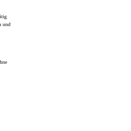
itig
n und
ohne