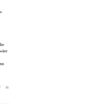
u
die
 wäre
enn