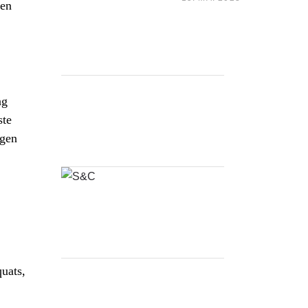
len
NURTURADE FOCUS
ng
STRENGTH &
ste
CONDITION BASIC
ngen
PLAN 1
MMA HAPPY TREE
FRIENDS RASH
GUARD BLACK
uats,