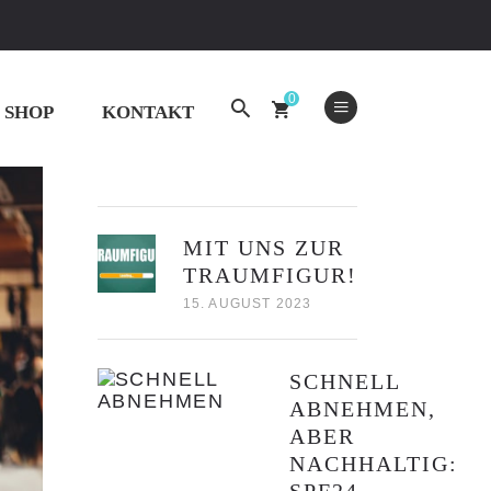
1 76 549 67 35 (Nur Whatsapp) | buelach@spf24.ch
0
SHOP
KONTAKT
NEUSTE BEITRÄGE
MIT UNS ZUR
TRAUMFIGUR!
15. AUGUST 2023
SCHNELL
ABNEHMEN,
ABER
NACHHALTIG: