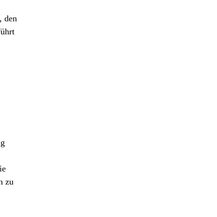
, den
führt
ng
ie
n zu