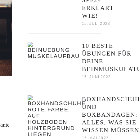
SPF24
ERKLÄRT
WIE!
15. JULI 2023
10 BESTE
ÜBUNGEN FÜR
DEINE
BEINMUSKULAT
15. JUNI 2023
BOXHANDSCHU
UND
BOXBANDAGEN:
ALLES, WAS SIE
lante
WISSEN MÜSSEN
15. MAI 2023