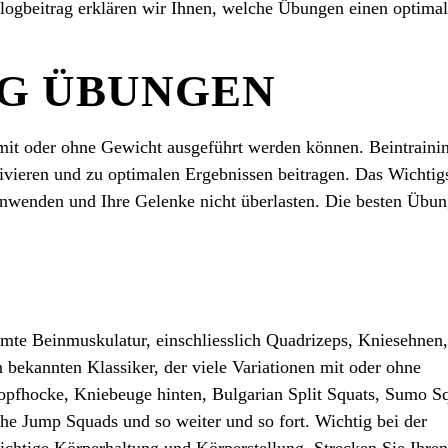
Blogbeitrag erklären wir Ihnen, welche Übungen einen optima
NG ÜBUNGEN
 mit oder ohne Gewicht ausgeführt werden können. Beintraini
vieren und zu optimalen Ergebnissen beitragen. Das Wichtig
k anwenden und Ihre Gelenke nicht überlasten. Die besten Übu
amte Beinmuskulatur, einschliesslich Quadrizeps, Kniesehnen,
bekannten Klassiker, der viele Variationen mit oder ohne
opfhocke, Kniebeuge hinten, Bulgarian Split Squats, Sumo Sq
che Jump Squads und so weiter und so fort. Wichtig bei der
richtige Körperhaltung und Körperstellung. Strecken Sie Ihren