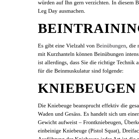
würden auf Ihn gern verzichten. In diesem 
Leg Day ausmachen.
BEINTRAINI
Es gibt eine Vielzahl von
Beinübungen
, die
mit Kurzhanteln können Beinübungen intensi
ist allerdings, dass Sie die richtige Techni
für die Beinmuskulatur sind folgende:
KNIEBEUGEN
Die Kniebeuge beansprucht effektiv die ges
Waden und Gesäss. Es handelt sich um einen 
Gewicht aufweist ­­– Frontkniebeugen, Überk
einbeinige Kniebeuge (Pistol Squat), Dreifa
Ausführung der Kniebeuge jeder Art ist die 