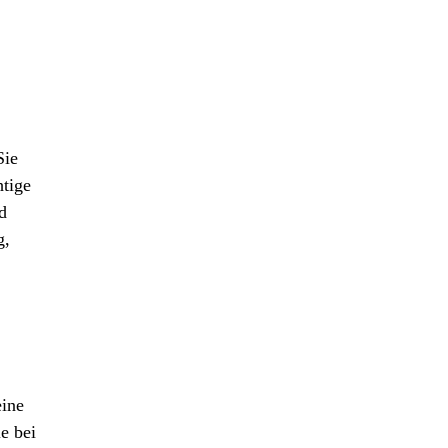
Sie
htige
d
g,
eine
e bei