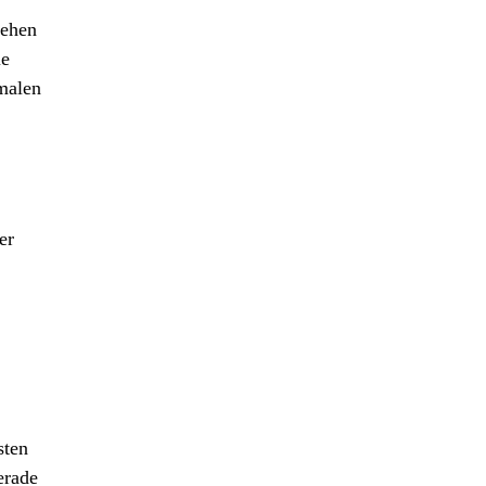
Zehen
ie
imalen
er
sten
erade