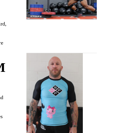
rd,
MMA HAPPY TREE
FRIENDS RASH
re
GUARD BLACK
M
nd
es