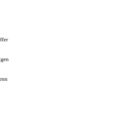
ffer
lgen
wenn