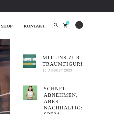
1 76 549 67 35 (Nur Whatsapp) | buelach@spf24.ch
0
SHOP
KONTAKT
NEUSTE BEITRÄGE
MIT UNS ZUR
TRAUMFIGUR!
15. AUGUST 2023
SCHNELL
ABNEHMEN,
ABER
NACHHALTIG: