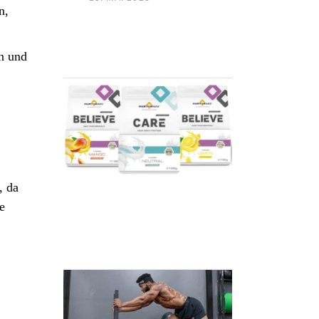
n,
en und
NURTURADE FOCUS
, da
e
STRENGTH &
CONDITION BASIC
PLAN 1