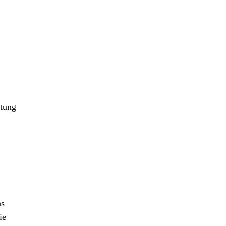
stung
as
ie