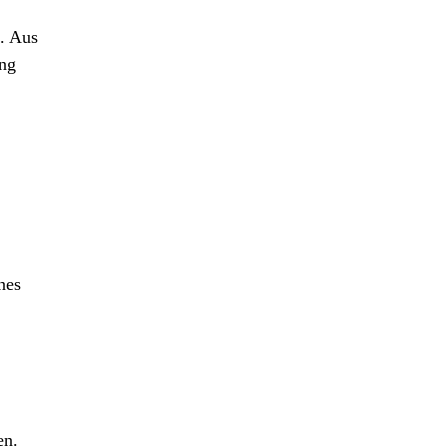
t. Aus
ing
nes
en.