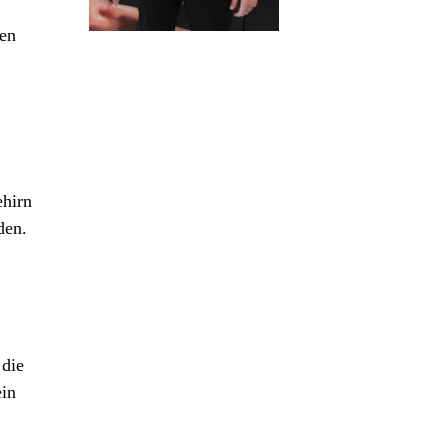
fen
ehirn
den.
 die
ein